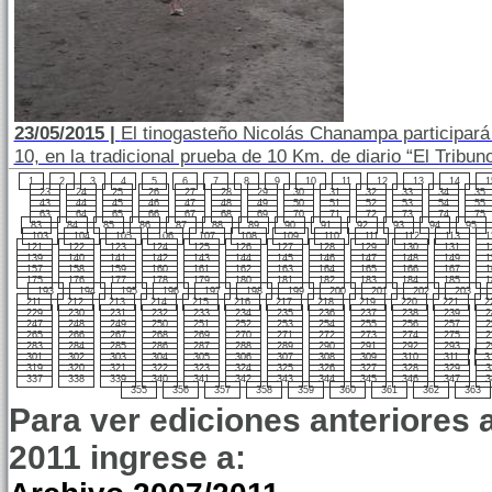
23/05/2015 |
El tinogasteño Nicolás Chanampa participará 
10, en la tradicional prueba de 10 Km. de diario “El Tribun
1
2
3
4
5
6
7
8
9
10
11
12
13
14
1
23
24
25
26
27
28
29
30
31
32
33
34
35
43
44
45
46
47
48
49
50
51
52
53
54
55
63
64
65
66
67
68
69
70
71
72
73
74
75
83
84
85
86
87
88
89
90
91
92
93
94
95
103
104
105
106
107
108
109
110
111
112
113
1
121
122
123
124
125
126
127
128
129
130
131
1
139
140
141
142
143
144
145
146
147
148
149
1
157
158
159
160
161
162
163
164
165
166
167
1
175
176
177
178
179
180
181
182
183
184
185
1
193
194
195
196
197
198
199
200
201
202
203
211
212
213
214
215
216
217
218
219
220
221
2
229
230
231
232
233
234
235
236
237
238
239
2
247
248
249
250
251
252
253
254
255
256
257
2
265
266
267
268
269
270
271
272
273
274
275
2
283
284
285
286
287
288
289
290
291
292
293
2
301
302
303
304
305
306
307
308
309
310
311
3
319
320
321
322
323
324
325
326
327
328
329
3
337
338
339
340
341
342
343
344
345
346
347
3
355
356
357
358
359
360
361
362
363
Para ver ediciones anteriores 
2011 ingrese a: