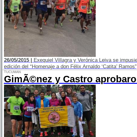
26/05/2015 |
Exequiel Villagra y Verónica Leiva se impusie
edición del “Homenaje a don Félix Arnaldo ‘Catita’ Ramos”,
TUCUMAN
GimÃ©nez y Castro aprobaro