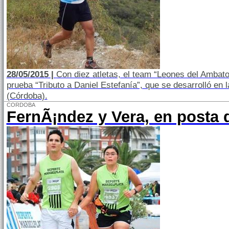
28/05/2015 |
Con diez atletas, el team “Leones del Ambato
prueba “Tributo a Daniel Estefanía”, que se desarrolló en 
(Córdoba).
CORDOBA
FernÃ¡ndez y Vera, en posta 