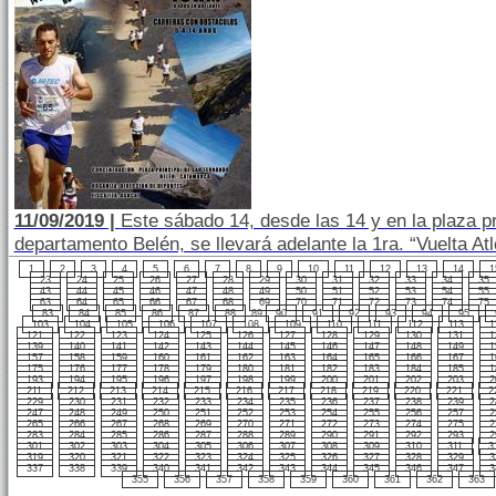
11/09/2019 |
Este sábado 14, desde las 14 y en la plaza p
departamento Belén, se llevará adelante la 1ra. “Vuelta At
1
2
3
4
5
6
7
8
9
10
11
12
13
14
1
23
24
25
26
27
28
29
30
31
32
33
34
35
43
44
45
46
47
48
49
50
51
52
53
54
55
63
64
65
66
67
68
69
70
71
72
73
74
75
83
84
85
86
87
88
89
90
91
92
93
94
95
103
104
105
106
107
108
109
110
111
112
113
1
121
122
123
124
125
126
127
128
129
130
131
1
139
140
141
142
143
144
145
146
147
148
149
1
157
158
159
160
161
162
163
164
165
166
167
1
175
176
177
178
179
180
181
182
183
184
185
1
193
194
195
196
197
198
199
200
201
202
203
2
211
212
213
214
215
216
217
218
219
220
221
2
229
230
231
232
233
234
235
236
237
238
239
2
247
248
249
250
251
252
253
254
255
256
257
2
265
266
267
268
269
270
271
272
273
274
275
2
283
284
285
286
287
288
289
290
291
292
293
2
301
302
303
304
305
306
307
308
309
310
311
3
319
320
321
322
323
324
325
326
327
328
329
3
337
338
339
340
341
342
343
344
345
346
347
3
355
356
357
358
359
360
361
362
363