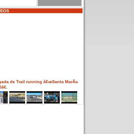
DEOS
gada de Trail running â€œSanta MarÃ­a
â€.