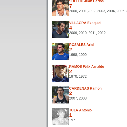
SUELDO Juan Carlos
7
2000, 2001,2002, 2003, 2004, 2005,
VILLAGRA Exequiel
4
2009, 2010, 2011, 2012
ROSALES Ariel
2
1998, 1999
RAMOS Félix Arnaldo
2
1970, 1972
CARDENAS Ramón
2
2007, 2008
TULA Antonio
1
1971