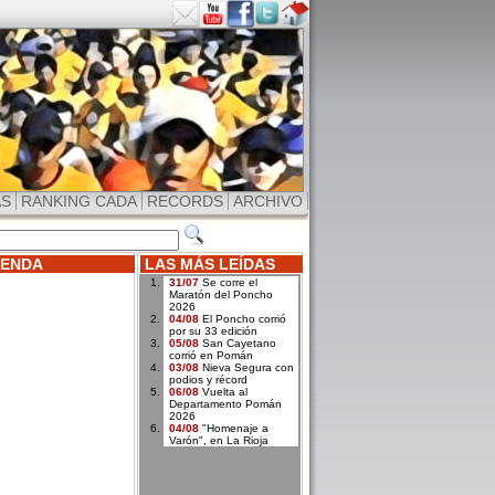
AS
RANKING CADA
RECORDS
ARCHIVO
ENDA
LAS MÁS LEÍDAS
31/07
Se corre el
Maratón del Poncho
2026
04/08
El Poncho corrió
por su 33 edición
05/08
San Cayetano
corrió en Pomán
03/08
Nieva Segura con
podios y récord
06/08
Vuelta al
Departamento Pomán
2026
04/08
"Homenaje a
Varón", en La Rioja