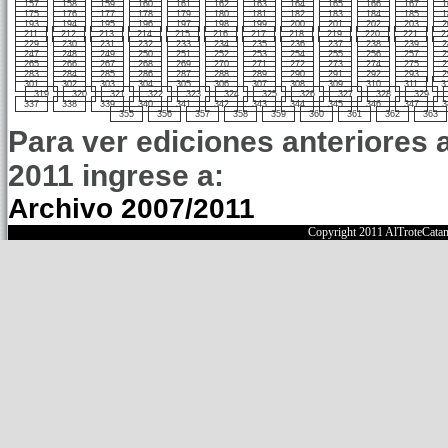
157
158
159
160
161
162
163
164
165
166
167
1
175
176
177
178
179
180
181
182
183
184
185
1
193
194
195
196
197
198
199
200
201
202
203
2
211
212
213
214
215
216
217
218
219
220
221
2
229
230
231
232
233
234
235
236
237
238
239
2
247
248
249
250
251
252
253
254
255
256
257
2
265
266
267
268
269
270
271
272
273
274
275
2
283
284
285
286
287
288
289
290
291
292
293
2
301
302
303
304
305
306
307
308
309
310
311
3
319
320
321
322
323
324
325
326
327
328
329
337
338
339
340
341
342
343
344
345
346
347
3
355
356
357
358
359
360
361
362
363
Para ver ediciones anteriores 
2011 ingrese a:
Archivo 2007/2011
Copyright 2011 AlTroteCata