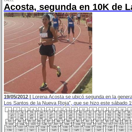
CALLE
Acosta, segunda en 10K de L
19/05/2012 |
Lorena Acosta se ubicó segunda en la genera
Los Santos de la Nueva Rioja”, que se hizo este sábado 19
1
2
3
4
5
6
7
8
9
10
11
12
13
14
1
23
24
25
26
27
28
29
30
31
32
33
34
35
43
44
45
46
47
48
49
50
51
52
53
54
55
63
64
65
66
67
68
69
70
71
72
73
74
75
83
84
85
86
87
88
89
90
91
92
93
94
95
103
104
105
106
107
108
109
110
111
112
113
1
121
122
123
124
125
126
127
128
129
130
131
1
139
140
141
142
143
144
145
146
147
148
149
1