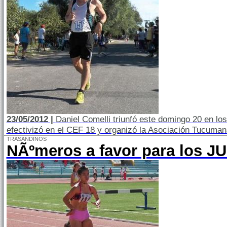
23/05/2012 |
Daniel Comelli triunfó este domingo 20 en l
efectivizó en el CEF 18 y organizó la Asociación Tucuman
TRASANDINOS
NÃºmeros a favor para los 