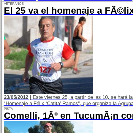
VETERANOS
El 25 va el homenaje a FÃ©l
23/05/2012 |
Este viernes 25, a partir de las 10, se hará l
“Homenaje a Félix ‘Catita’ Ramos”, que organiza la Agrup
PISTA
Comelli, 1Âº en TucumÃ¡n c