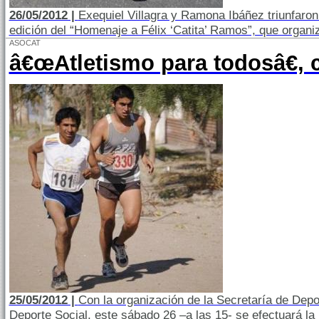
26/05/2012 |
Exequiel Villagra y Ramona Ibáñez triunfaron
edición del “Homenaje a Félix ‘Catita’ Ramos”, que organi
ASOCAT
â€œAtletismo para todosâ€, 
25/05/2012 |
Con la organización de la Secretaría de Depor
Deporte Social, este sábado 26 –a las 15- se efectuará la