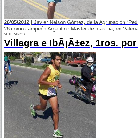
26/05/2012 |
Javier Nelson Gómez, de la Agrupación “Pedr
26 como campeón Argentino Master de marcha, en Valeria 
VETERANOS
Villagra e IbÃ¡Ã±ez, 1ros. por