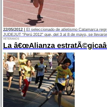
22/05/2012 |
El seleccionado de atletismo Catamarca regr
JUDEJUT “Perú 2012” que, del 3 al 8 de mayo, se llevaron
VETERANOS
La â€œAlianza estratÃ©gicaâ€