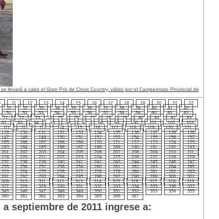
 se llevará a cabo el Gran Prix de Cross Country, válido por el Campeonato Provincial de
0
11
12
13
14
15
16
17
18
19
20
21
22
31
32
33
34
35
36
37
38
39
40
41
42
51
52
53
54
55
56
57
58
59
60
61
62
71
72
73
74
75
76
77
78
79
80
81
82
83
92
93
94
95
96
97
98
99
100
101
102
103
111
112
113
114
115
116
117
118
119
120
121
129
130
131
132
133
134
135
136
137
138
139
147
148
149
150
151
152
153
154
155
156
157
165
166
167
168
169
170
171
172
173
174
175
183
184
185
186
187
188
189
190
191
192
193
201
202
203
204
205
206
207
208
209
210
211
219
220
221
222
223
224
225
226
227
228
229
237
238
239
240
241
242
243
244
245
246
247
255
256
257
258
259
260
261
262
263
264
265
273
274
275
276
277
278
279
280
281
282
283
291
292
293
294
295
296
297
298
299
300
301
309
310
311
312
313
314
315
316
317
318
319
327
328
329
330
331
332
333
334
335
336
337
345
346
347
348
349
350
351
352
353
354
355
360
361
362
363
364
365
366
367
s a septiembre de 2011 ingrese a: