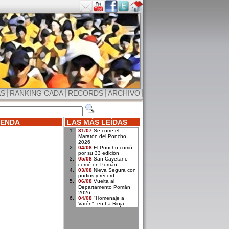
AS
RANKING CADA
RECORDS
ARCHIVO
ENDA
LAS MÁS LEÍDAS
31/07
Se corre el
Maratón del Poncho
2026
04/08
El Poncho corrió
por su 33 edición
05/08
San Cayetano
corrió en Pomán
03/08
Nieva Segura con
podios y récord
06/08
Vuelta al
Departamento Pomán
2026
04/08
"Homenaje a
Varón", en La Rioja