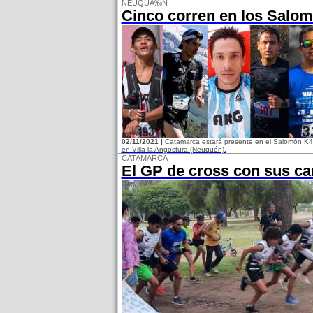
NEUQUÃ‰N
Cinco corren en los Salo
02/11/2021 |
Catamarca estará presente en el Salomón K42, 
en Villa la Angostura (Neuquén).
CATAMARCA
El GP de cross con sus c