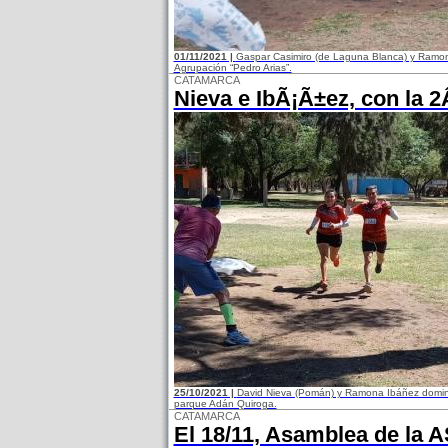
01/11/2021 |
Gaspar Casimiro (de Laguna Blanca) y Ramona
Agrupación “Pedro Arias”.
CATAMARCA
Nieva e IbÃ¡Ã±ez, con la 2
25/10/2021 |
David Nieva (Pomán) y Ramona Ibáñez dominar
parque Adán Quiroga.
CATAMARCA
El 18/11, Asamblea de la