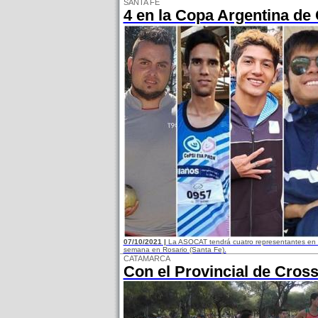
SANTA FE
4 en la Copa Argentina de
07/10/2021 |
La ASOCAT tendrá cuatro representantes en l
semana en Rosario (Santa Fe).
CATAMARCA
Con el Provincial de Cros