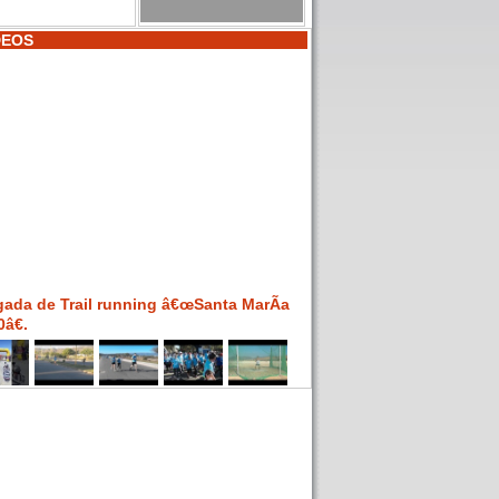
DEOS
gada de Trail running â€œSanta MarÃ­a
â€.