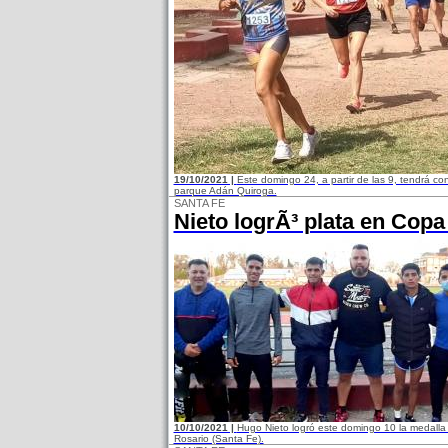
19/10/2021 |
Este domingo 24, a partir de las 9, tendrá co
parque Adán Quiroga.
SANTA FE
Nieto logrÃ³ plata en Copa
10/10/2021 |
Hugo Nieto logró este domingo 10 la medalla
Rosario (Santa Fe).