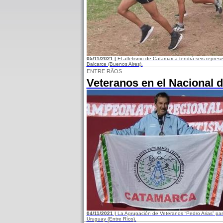
05/11/2021 |
El atletismo de Catamarca tendrá seis repre
Balcarce (Buenos Aires).
ENTRE RÃOS
Veteranos en el Nacional d
04/11/2021 |
La Agrupación de Veteranos “Pedro Arias” par
Uruguay (Entre Ríos).