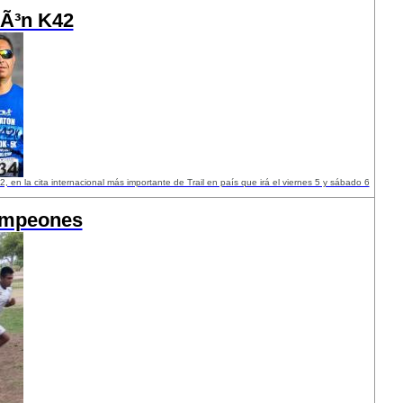
mÃ³n K42
en la cita internacional más importante de Trail en país que irá el viernes 5 y sábado 6
ampeones