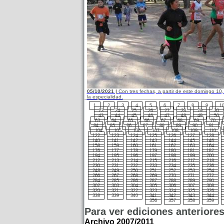
05/10/2021 |
Con tres fechas, a partir de este domingo 10,
la especialidad.
1
2
3
4
5
6
7
8
9
1
23
24
25
26
27
28
29
30
43
44
45
46
47
48
49
50
63
64
65
66
67
68
69
70
84
85
86
87
88
89
90
91
104
105
106
107
108
109
110
122
123
124
125
126
127
128
140
141
142
143
144
145
146
158
159
160
161
162
163
164
176
177
178
179
180
181
182
194
195
196
197
198
199
200
212
213
214
215
216
217
218
230
231
232
233
234
235
236
248
249
250
251
252
253
254
266
267
268
269
270
271
272
284
285
286
287
288
289
290
302
303
304
305
306
307
308
320
321
322
323
324
325
326
338
339
340
341
342
343
344
356
357
358
359
Para ver ediciones anteriore
Archivo 2007/2011