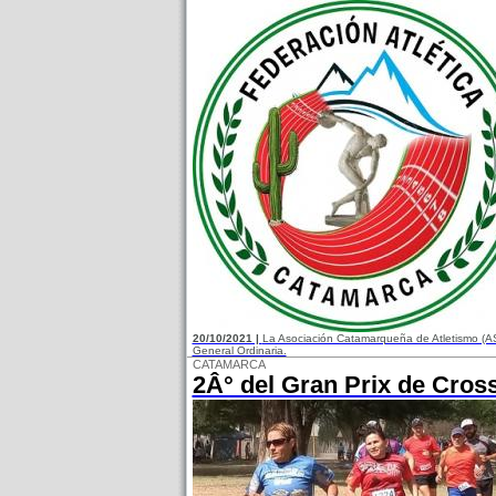
20/10/2021 |
La Asociación Catamarqueña de Atletismo (AS
General Ordinaria.
CATAMARCA
2Â° del Gran Prix de Cros