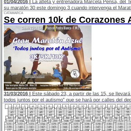
01/04/2016 |
La atleta y entrenadora Marcela Pensa, del 
su maratón 30 este domingo 3 cuando intervenga el Marat
CATAMARCA
Se corren 10k de Corazones 
31/03/2016 |
Este sábado 23, a partir de las 15, se llevar
todos juntos por el autismo” que se hará por calles del 
1
2
3
4
5
6
7
8
9
10
11
12
13
14
1
23
24
25
26
27
28
29
30
31
32
33
34
35
43
44
45
46
47
48
49
50
51
52
53
54
55
63
64
65
66
67
68
69
70
71
72
73
74
75
83
84
85
86
87
88
89
90
91
92
93
94
95
103
104
105
106
107
108
109
110
111
112
113
1
121
122
123
124
125
126
127
128
129
130
131
1
139
140
141
142
143
144
145
146
147
148
149
1
157
158
159
160
161
162
163
164
165
166
167
1