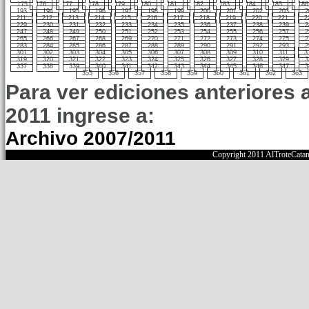
175
176
177
178
179
180
181
182
183
184
185
186
193
194
195
196
197
198
199
200
201
202
203
2
211
212
213
214
215
216
217
218
219
220
221
2
229
230
231
232
233
234
235
236
237
238
239
2
247
248
249
250
251
252
253
254
255
256
257
2
265
266
267
268
269
270
271
272
273
274
275
2
283
284
285
286
287
288
289
290
291
292
293
2
301
302
303
304
305
306
307
308
309
310
311
3
319
320
321
322
323
324
325
326
327
328
329
3
337
338
339
340
341
342
343
344
345
346
347
3
355
356
357
358
359
360
361
362
363
Para ver ediciones anteriores 
2011 ingrese a:
Archivo 2007/2011
Copyright 2011 AlTroteCata