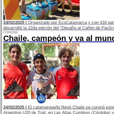
24/02/2025 |
Organizado por EcoCatamarca y con 416 part
desarrolló la 22da edición del “Desafío al Cañón de Paclín
CÓRDOBA
Chaile, campeón y va al mund
24/02/2025 |
El catamarqueño René Chaile se coronó es
Argentino U20 de Trail, en Las Altas Cumbres (Córdoba) y 