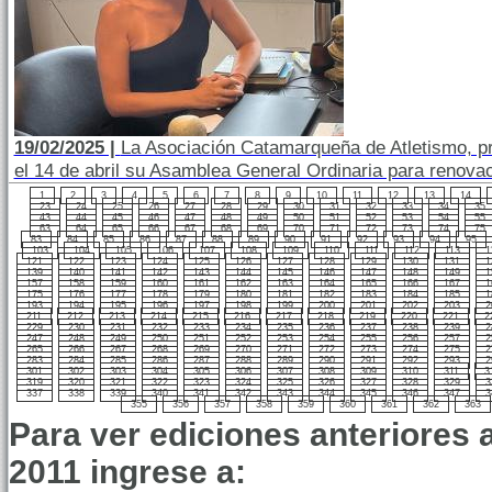
19/02/2025 |
La Asociación Catamarqueña de Atletismo, pre
el 14 de abril su Asamblea General Ordinaria para renovac
1
2
3
4
5
6
7
8
9
10
11
12
13
14
23
24
25
26
27
28
29
30
31
32
33
34
35
43
44
45
46
47
48
49
50
51
52
53
54
55
63
64
65
66
67
68
69
70
71
72
73
74
75
83
84
85
86
87
88
89
90
91
92
93
94
95
103
104
105
106
107
108
109
110
111
112
113
1
121
122
123
124
125
126
127
128
129
130
131
1
139
140
141
142
143
144
145
146
147
148
149
1
157
158
159
160
161
162
163
164
165
166
167
1
175
176
177
178
179
180
181
182
183
184
185
1
193
194
195
196
197
198
199
200
201
202
203
2
211
212
213
214
215
216
217
218
219
220
221
2
229
230
231
232
233
234
235
236
237
238
239
2
247
248
249
250
251
252
253
254
255
256
257
2
265
266
267
268
269
270
271
272
273
274
275
2
283
284
285
286
287
288
289
290
291
292
293
2
301
302
303
304
305
306
307
308
309
310
311
3
319
320
321
322
323
324
325
326
327
328
329
3
337
338
339
340
341
342
343
344
345
346
347
3
355
356
357
358
359
360
361
362
363
Para ver ediciones anteriores 
2011 ingrese a: