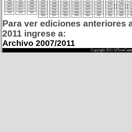
266
267
268
269
270
271
272
273
274
275
276
2
284
285
286
287
288
289
290
291
292
293
294
2
302
303
304
305
306
307
308
309
310
311
312
3
320
321
322
323
324
325
326
327
328
329
330
3
338
339
340
341
342
343
344
345
346
347
348
3
356
357
358
359
360
361
362
363
3
Para ver ediciones anteriores 
2011 ingrese a:
Archivo 2007/2011
Copyright 2011 AlTroteCata