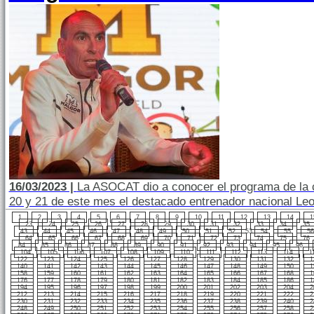
16/03/2023 |
La ASOCAT dio a conocer el programa de la cl
20 y 21 de este mes el destacado entrenador nacional Le
1
2
3
4
5
6
7
8
9
10
11
12
13
14
1
23
24
25
26
27
28
29
30
31
32
33
34
35
43
44
45
46
47
48
49
50
51
52
53
54
55
56
64
65
66
67
68
69
70
71
72
73
74
75
76
84
85
86
87
88
89
90
91
92
93
94
95
96
104
105
106
107
108
109
110
111
112
113
114
1
122
123
124
125
126
127
128
129
130
131
132
1
140
141
142
143
144
145
146
147
148
149
150
1
158
159
160
161
162
163
164
165
166
167
168
1
176
177
178
179
180
181
182
183
184
185
186
1
194
195
196
197
198
199
200
201
202
203
204
2
212
213
214
215
216
217
218
219
220
221
222
2
230
231
232
233
234
235
236
237
238
239
240
2
248
249
250
251
252
253
254
255
256
257
258
2