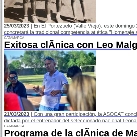
25/03/2023 |
En El Portezuelo (Valle Viejo), este domingo
concretará la tradicional competencia atlética "Homenaje 
CATAMARCA
Exitosa clÃ­nica con Leo Mal
21/03/2023 |
Con una gran participación, la ASOCAT concl
dictada por el entrenador del seleccionado nacional Leona
CATAMARCA
Programa de la clÃ­nica de M