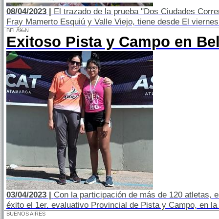
08/04/2023 |
El trazado de la prueba "Dos Ciudades Corre
Fray Mamerto Esquiú y Valle Viejo, tiene desde El viernes 
BELÃ‰N
Exitoso Pista y Campo en B
03/04/2023 |
Con la participación de más de 120 atletas, 
éxito el 1er. evaluativo Provincial de Pista y Campo, en la
BUENOS AIRES