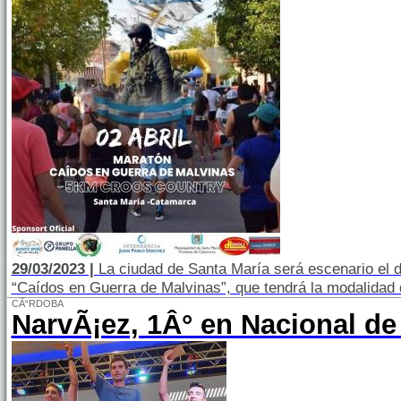
29/03/2023 |
La ciudad de Santa María será escenario el d
“Caídos en Guerra de Malvinas”, que tendrá la modalidad
CÃ“RDOBA
NarvÃ¡ez, 1Â° en Nacional de