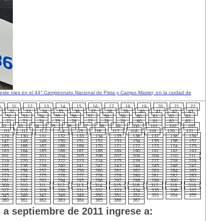
 este mes en el 44° Campeonato Nacional de Pista y Campo Master, en la ciudad de
0
11
12
13
14
15
16
17
18
19
20
21
22
32
33
34
35
36
37
38
39
40
41
42
43
52
53
54
55
56
57
58
59
60
61
62
63
72
73
74
75
76
77
78
79
80
81
82
83
92
93
94
95
96
97
98
99
100
101
102
103
111
112
113
114
115
116
117
118
119
120
121
129
130
131
132
133
134
135
136
137
138
139
147
148
149
150
151
152
153
154
155
156
157
165
166
167
168
169
170
171
172
173
174
175
183
184
185
186
187
188
189
190
191
192
193
201
202
203
204
205
206
207
208
209
210
211
219
220
221
222
223
224
225
226
227
228
229
237
238
239
240
241
242
243
244
245
246
247
255
256
257
258
259
260
261
262
263
264
265
273
274
275
276
277
278
279
280
281
282
283
291
292
293
294
295
296
297
298
299
300
301
309
310
311
312
313
314
315
316
317
318
319
327
328
329
330
331
332
333
334
335
336
337
345
346
347
348
349
350
351
352
353
354
355
360
361
362
363
364
365
366
367
s a septiembre de 2011 ingrese a: