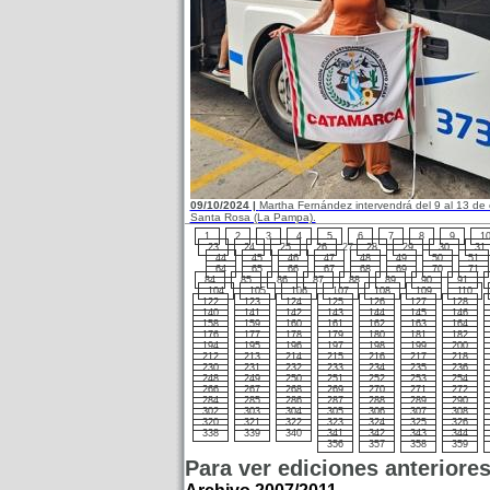
09/10/2024 |
Martha Fernández intervendrá del 9 al 13 de
Santa Rosa (La Pampa).
1
2
3
4
5
6
7
8
9
1
23
24
25
26
27
28
29
30
31
44
45
46
47
48
49
50
51
64
65
66
67
68
69
70
71
84
85
86
87
88
89
90
91
104
105
106
107
108
109
110
122
123
124
125
126
127
128
140
141
142
143
144
145
146
158
159
160
161
162
163
164
176
177
178
179
180
181
182
194
195
196
197
198
199
200
212
213
214
215
216
217
218
230
231
232
233
234
235
236
248
249
250
251
252
253
254
266
267
268
269
270
271
272
284
285
286
287
288
289
290
302
303
304
305
306
307
308
320
321
322
323
324
325
326
338
339
340
341
342
343
344
356
357
358
359
Para ver ediciones anteriore