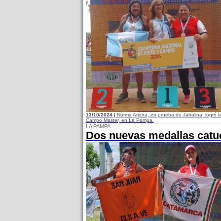
13/10/2024 |
Norma Arjona, en prueba de Jabalina, logró l
Campo Master, en La Pampa.
LA PAMPA
Dos nuevas medallas catu