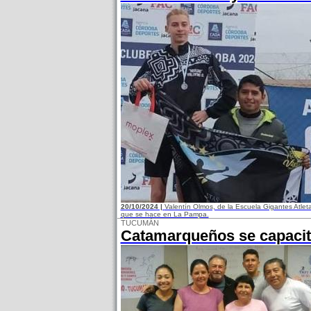
20/10/2024 |
Valentín Olmos, de la Escuela Gigantes Atlet
que se hace en La Pampa.
TUCUMÁN
Catamarqueños se capaci