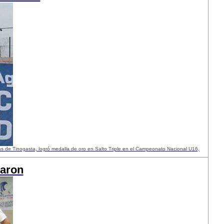
as de Tinogasta, logró medalla de oro en Salto Triple en el Campeonato Nacional U16,
taron