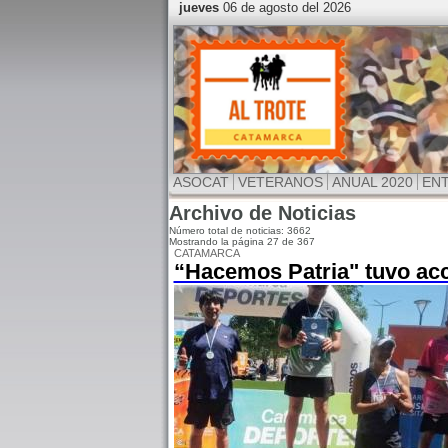
jueves
06 de agosto del 2026
ASOCAT
VETERANOS
ANUAL 2020
EN
Archivo de Noticias
Número total de noticias: 3662
Mostrando la página 27 de 367
CATAMARCA
“Hacemos Patria" tuvo ac