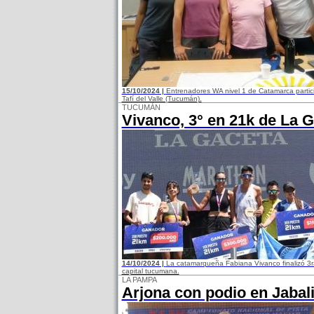
15/10/2024 |
Entrenadores WA nivel 1 de Catamarca particip
Tafí del Valle (Tucumán).
TUCUMÁN
Vivanco, 3° en 21k de La 
14/10/2024 |
La catamarqueña Fabiana Vivanco finalizó 3ra
capital tucumana.
LA PAMPA
Arjona con podio en Jabal