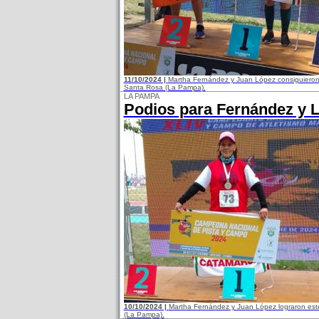
11/10/2024 |
Martha Fernández y Juan López consiguieron 
Santa Rosa (La Pampa).
LA PAMPA
Podios para Fernández y 
10/10/2024 |
Martha Fernández y Juan López lograron este
(La Pampa).