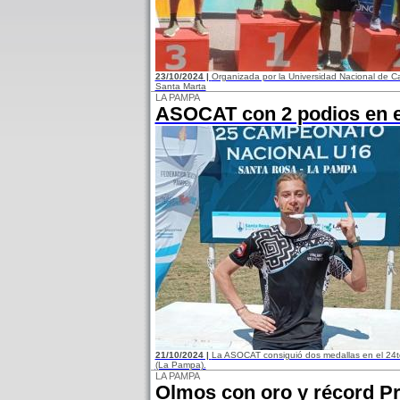
23/10/2024 |
Organizada por la Universidad Nacional de Ca
Santa Marta
LA PAMPA
ASOCAT con 2 podios en e
21/10/2024 |
La ASOCAT consiguió dos medallas en el 24t
(La Pampa).
LA PAMPA
Olmos con oro y récord Pr