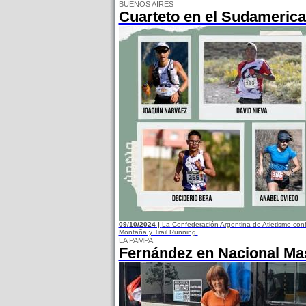
BUENOS AIRES
Cuarteto en el Sudamerican
09/10/2024 |
La Confederación Argentina de Atletismo con
Montaña y Trail Running.
LA PAMPA
Fernández en Nacional Ma