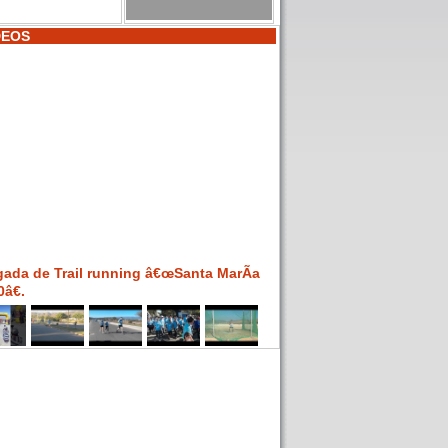
DEOS
gada de Trail running â€œSanta MarÃ­a
â€.