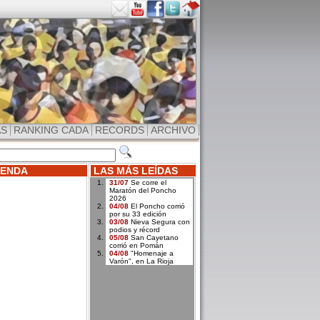
AS
RANKING CADA
RECORDS
ARCHIVO
ENDA
LAS MÁS LEÍDAS
31/07
Se corre el
Maratón del Poncho
2026
04/08
El Poncho corrió
por su 33 edición
03/08
Nieva Segura con
podios y récord
05/08
San Cayetano
corrió en Pomán
04/08
"Homenaje a
Varón", en La Rioja