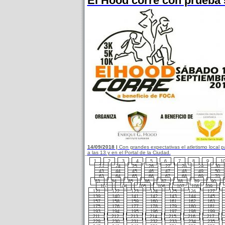
El Hood corre con prueba 
14/09/2018 |
Con grandes expectativas el atletismo local p
a las 13 y en el Portal de la Ciudad.
1
2
3
4
5
6
7
8
9
1
23
24
25
26
27
28
29
30
43
44
45
46
47
48
49
50
63
64
65
66
67
68
69
70
83
84
85
86
87
88
89
90
103
104
105
106
107
108
109
121
122
123
124
125
126
127
139
140
141
142
143
144
145
157
158
159
160
161
162
163
175
176
177
178
179
180
181
193
194
195
196
197
198
199
211
212
213
214
215
216
217
229
230
231
232
233
234
235