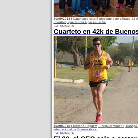
20/09/2018 |
Catamarca estará presente este sábado 22 en 
Infantiles, que tendrá lugar en Salta.
CATAMARCA
Cuarteto en 42k de Buenos
19/09/2018 |
Mariana Reguera, Ezequiel Manenti, Rodrigo 
internacional de Buenos Aires.
CATAMARCA