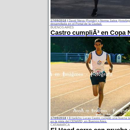
17/09/2018 |
David Nieva (Pomán) y Norma Salva (Antofaga
desarrollada en el Portal de la Ciudad.
BUENOS AIRES
Castro cumpliÃ³ en Copa 
17/09/2018 |
El belicho Lucas Castro cumplió una buena t
en la pista del CENARD, en Buenos Aires.
CATAMARCA