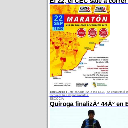
El 22, el CEC sale a corre
18/09/2018 |
Este sábado 22, a las 13.30, se concretará l
recorrerá tres departamentos.
ESCOCIA
Quiroga finalizÃ³ 44Âº en 