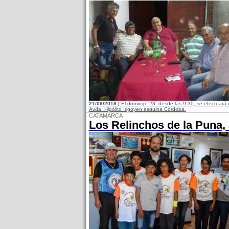
21/09/2018 |
El domingo 23, desde las 9.30, se efectuará e
Avda. Hipólito Irigoyen esquina Córdoba.
CATAMARCA
Los Relinchos de la Puna, 