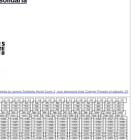
solidaria
alpita la carrera Solidaria Hood Corre 2, que disputará éste Colegio Privado el sábado 15,
0
11
12
13
14
15
16
17
18
19
20
21
22
31
32
33
34
35
36
37
38
39
40
41
42
51
52
53
54
55
56
57
58
59
60
61
62
71
72
73
74
75
76
77
78
79
80
81
82
91
92
93
94
95
96
97
98
99
100
101
102
110
111
112
113
114
115
116
117
118
119
120
128
129
130
131
132
133
134
135
136
137
138
146
147
148
149
150
151
152
153
154
155
156
164
165
166
167
168
169
170
171
172
173
174
182
183
184
185
186
187
188
189
190
191
192
200
201
202
203
204
205
206
207
208
209
210
218
219
220
221
222
223
224
225
226
227
228
236
237
238
239
240
241
242
243
244
245
246