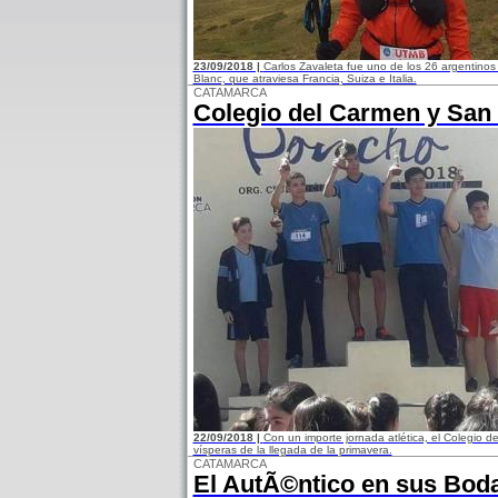
23/09/2018 |
Carlos Zavaleta fue uno de los 26 argentinos q
Blanc, que atraviesa Francia, Suiza e Italia.
CATAMARCA
Colegio del Carmen y San
22/09/2018 |
Con un importe jornada atlética, el Colegio 
vísperas de la llegada de la primavera.
CATAMARCA
El AutÃ©ntico en sus Boda