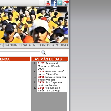
AS
RANKING CADA
RECORDS
ARCHIVO
ENDA
LAS MÁS LEÍDAS
31/07
Se corre el
Maratón del Poncho
2026
04/08
El Poncho corrió
por su 33 edición
03/08
Nieva Segura con
podios y récord
05/08
San Cayetano
corrió en Pomán
04/08
"Homenaje a
Varón", en La Rioja