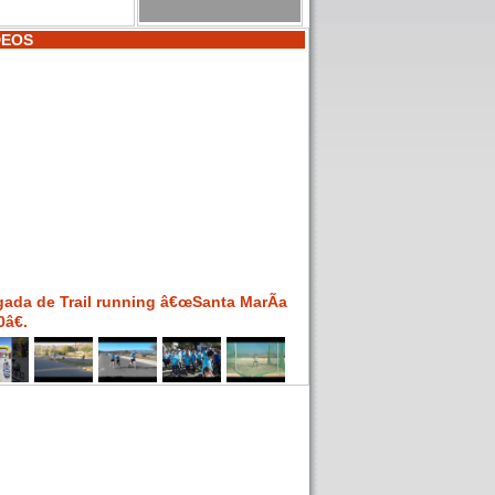
DEOS
gada de Trail running â€œSanta MarÃ­a
â€.