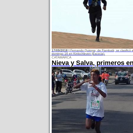
17/09/2018 |
Fernando Quiroga, de Fiambalá, se clasificó 
domingo 16 en Kinlochleven (Escocia).
CATAMARCA
Nieva y Salva, primeros e