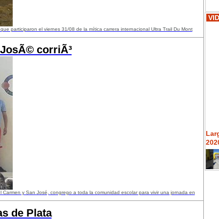
VI
ue participaron el viernes 31/08 de la mítica carrera internacional Ultra Trail Du Mont
 JosÃ© corriÃ³
Lar
2020
del Carmen y San José, congrego a toda la comunidad escolar para vivir una jornada en
s de Plata