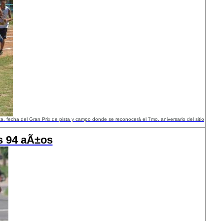
ta. fecha del Gran Prix de pista y campo donde se reconocerá el 7mo. aniversario del sitio
s 94 aÃ±os