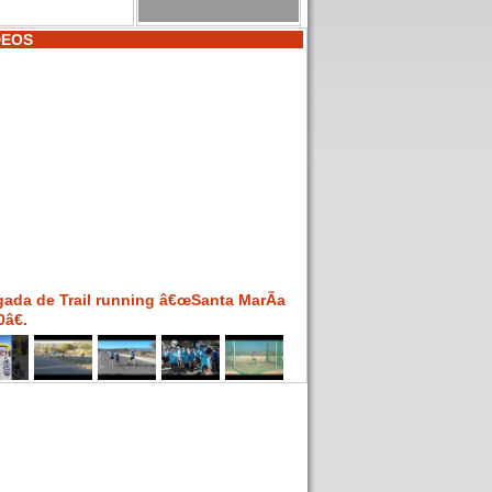
DEOS
gada de Trail running â€œSanta MarÃ­a
â€.