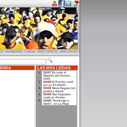
AS
RANKING CADA
RECORDS
ARCHIVO
ENDA
LAS MÁS LEÍDAS
31/07
Se corre el
Maratón del Poncho
2026
04/08
El Poncho corrió
por su 33 edición
03/08
Nieva Segura con
podios y récord
05/08
San Cayetano
corrió en Pomán
04/08
"Homenaje a
Varón", en La Rioja