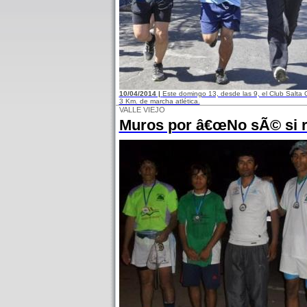
10/04/2014 |
Este domingo 13, desde las 9, el Club Salta 
3 Km. de marcha atlética.
VALLE VIEJO
Muros por â€œNo sÃ© si r