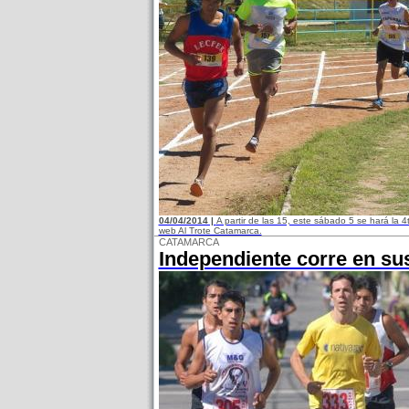
04/04/2014 |
A partir de las 15, este sábado 5 se hará la 4
web Al Trote Catamarca.
CATAMARCA
Independiente corre en su