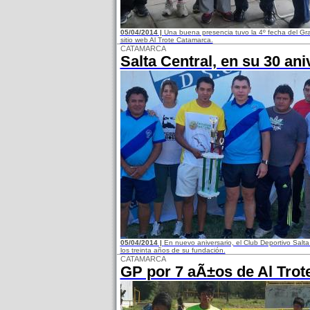
05/04/2014 |
Una buena presencia tuvo la 4º fecha del Gran
sitio web Al Trote Catamarca.
CATAMARCA
Salta Central, en su 30 ani
05/04/2014 |
En nuevo aniversario, el Club Deportivo Salta
los treinta años de su fundación.
CATAMARCA
GP por 7 aÃ±os de Al Tro