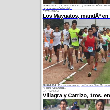
08/04/2014 |
“La Corrida Solitaria” y su mentor Héctor Muro
departamento Valle Viejo.
CATAMARCA
Los Mayuatos, mandÃ³ en e
08/04/2014 |
Por escaso margen, la Escuela “Los Mayuatos”
Al Trote Catamarca”.
CATAMARCA
Villagra y Carrizo, 1ros. en