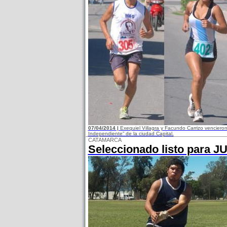
07/04/2014 |
Exequiel Villagra y Facundo Carrizo vencieron
Independiente” de la ciudad Capital.
CATAMARCA
Seleccionado listo para 