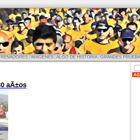
TRENADORES
IMAGENES
ALGO DE HISTORIA
GRANDES PRUEB
AG
 30 aÃ±os