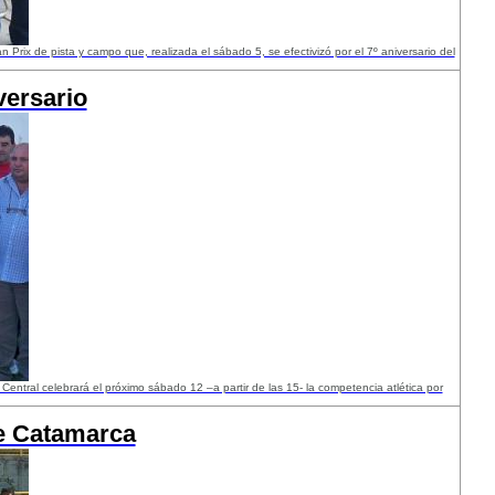
 Prix de pista y campo que, realizada el sábado 5, se efectivizó por el 7º aniversario del
versario
 Central celebrará el próximo sábado 12 –a partir de las 15- la competencia atlética por
te Catamarca