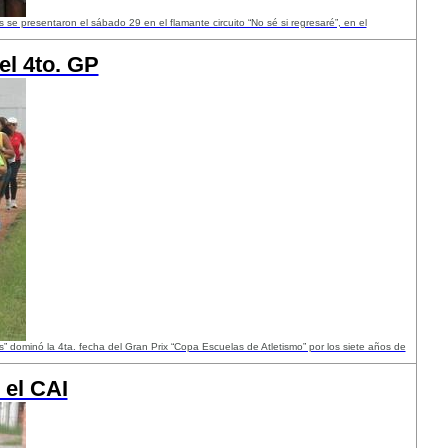
s se presentaron el sábado 29 en el flamante circuito “No sé si regresaré”, en el
l 4to. GP
 dominó la 4ta. fecha del Gran Prix “Copa Escuelas de Atletismo” por los siete años de
 el CAI