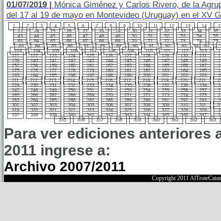
01/07/2019 |
Mónica Giménez y Carlos Rivero, de la Agrupa
del 17 al 19 de mayo en Montevideo (Uruguay) en el XV G
1
2
3
4
5
6
7
8
9
10
11
12
13
14
1
23
24
25
26
27
28
29
30
31
32
33
34
35
43
44
45
46
47
48
49
50
51
52
53
54
55
63
64
65
66
67
68
69
70
71
72
73
74
75
83
84
85
86
87
88
89
90
91
92
93
94
95
103
104
105
106
107
108
109
110
111
112
113
1
121
122
123
124
125
126
127
128
129
130
131
1
139
140
141
142
143
144
145
146
147
148
149
1
157
158
159
160
161
162
163
164
165
166
167
1
175
176
177
178
179
180
181
182
183
184
185
1
193
194
195
196
197
198
199
200
201
202
203
2
211
212
213
214
215
216
217
218
219
220
221
2
229
230
231
232
233
234
235
236
237
238
239
2
247
248
249
250
251
252
253
254
255
256
257
2
265
266
267
268
269
270
271
272
273
274
275
2
283
284
285
286
287
288
289
290
291
292
293
2
301
302
303
304
305
306
307
308
309
310
311
3
319
320
321
322
323
324
325
326
327
328
329
3
337
338
339
340
341
342
343
344
345
346
347
3
355
356
357
358
359
360
361
362
363
Para ver ediciones anteriores 
2011 ingrese a:
Archivo 2007/2011
Copyright 2011 AlTroteCata