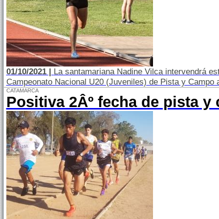
01/10/2021 |
La santamariana Nadine Vilca intervendrá es
Campeonato Nacional U20 (Juveniles) de Pista y Campo a
CATAMARCA
Positiva 2Âº fecha de pista 