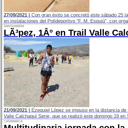
27/09/2021 |
Con gran éxito se concretó este sábado 25 l
en instalaciones del Polideportivo “F. M. Esquiú”, con or
SANTA MARIA
LÃ³pez, 1Â° en Trail Valle Ca
21/09/2021 |
Ezequiel López se impuso en la distancia de 1
Valle Calchaquí Serie, que se realizó este domingo 19 en 
CATAMARCA
Multitudinaria jornada con la 