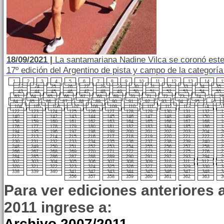
18/09/2021 |
La santamariana Nadine Vilca se coronó es
17º edición del Argentino de pista y campo de la categorí
1
2
3
4
5
6
7
8
9
10
11
12
13
14
1
23
24
25
26
27
28
29
30
31
32
33
34
35
43
44
45
46
47
48
49
50
51
52
53
54
55
63
64
65
66
67
68
69
70
71
72
73
74
75
76
84
85
86
87
88
89
90
91
92
93
94
95
96
104
105
106
107
108
109
110
111
112
113
114
1
122
123
124
125
126
127
128
129
130
131
132
1
140
141
142
143
144
145
146
147
148
149
150
1
158
159
160
161
162
163
164
165
166
167
168
1
176
177
178
179
180
181
182
183
184
185
186
1
194
195
196
197
198
199
200
201
202
203
204
2
212
213
214
215
216
217
218
219
220
221
222
2
230
231
232
233
234
235
236
237
238
239
240
2
248
249
250
251
252
253
254
255
256
257
258
2
266
267
268
269
270
271
272
273
274
275
276
2
284
285
286
287
288
289
290
291
292
293
294
2
302
303
304
305
306
307
308
309
310
311
312
3
320
321
322
323
324
325
326
327
328
329
330
3
338
339
340
341
342
343
344
345
346
347
348
3
356
357
358
359
360
361
362
363
3
Para ver ediciones anteriores 
2011 ingrese a:
Archivo 2007/2011