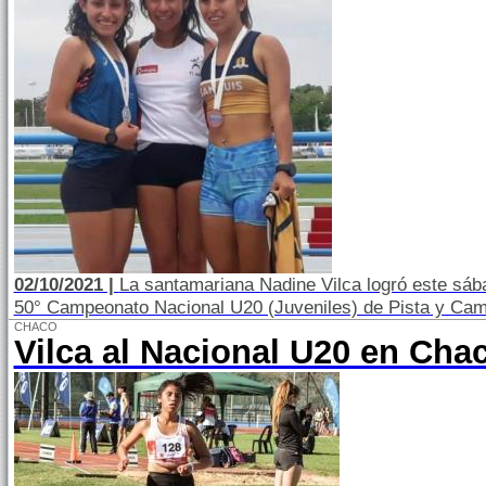
02/10/2021 |
La santamariana Nadine Vilca logró este sáb
50° Campeonato Nacional U20 (Juveniles) de Pista y Ca
CHACO
Vilca al Nacional U20 en Cha