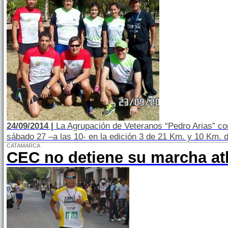
24/09/2014 |
La Agrupación de Veteranos “Pedro Arias” co
sábado 27 –a las 10- en la edición 3 de 21 Km. y 10 Km. 
CATAMARCA
CEC no detiene su marcha at