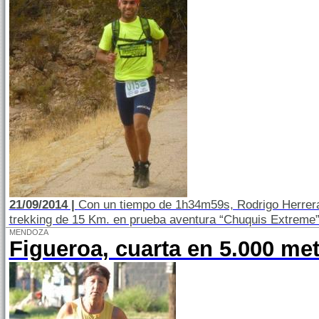
21/09/2014 |
Con un tiempo de 1h34m59s, Rodrigo Herrera
trekking de 15 Km. en prueba aventura “Chuquis Extreme” 
MENDOZA
Figueroa, cuarta en 5.000 me