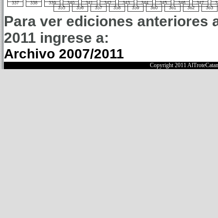
337
338
339
340
341
342
343
344
345
346
347
3
355
356
357
358
359
360
361
362
363
Para ver ediciones anteriores 
2011 ingrese a:
Archivo 2007/2011
Copyright 2011 AlTroteCata