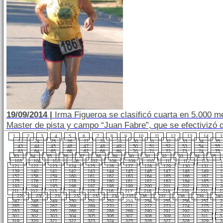
19/09/2014 |
Irma Figueroa se clasificó cuarta en 5.000 m
Master de pista y campo “Juan Fabre”, que se efectivizó 
1
2
3
4
5
6
7
8
9
10
11
12
13
14
1
23
24
25
26
27
28
29
30
31
32
33
34
35
43
44
45
46
47
48
49
50
51
52
53
54
55
63
64
65
66
67
68
69
70
71
72
73
74
75
83
84
85
86
87
88
89
90
91
92
93
94
95
103
104
105
106
107
108
109
110
111
112
113
1
121
122
123
124
125
126
127
128
129
130
131
1
139
140
141
142
143
144
145
146
147
148
149
1
157
158
159
160
161
162
163
164
165
166
167
1
175
176
177
178
179
180
181
182
183
184
185
1
193
194
195
196
197
198
199
200
201
202
203
2
211
212
213
214
215
216
217
218
219
220
221
2
229
230
231
232
233
234
235
236
237
238
239
240
247
248
249
250
251
252
253
254
255
256
257
2
265
266
267
268
269
270
271
272
273
274
275
2
283
284
285
286
287
288
289
290
291
292
293
2
301
302
303
304
305
306
307
308
309
310
311
3
319
320
321
322
323
324
325
326
327
328
329
3