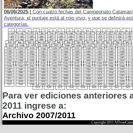
06/06/2025 |
Con cuatro fechas del Campeonato Catamarq
Aventura, el puntaje está al rojo vivo, y que se definirá e
categorías.
1
2
3
4
5
6
7
8
9
10
11
12
13
14
23
24
25
26
27
28
29
30
31
32
33
34
35
43
44
45
46
47
48
49
50
51
52
53
54
55
63
64
65
66
67
68
69
70
71
72
73
74
75
83
84
85
86
87
88
89
90
91
92
93
94
95
103
104
105
106
107
108
109
110
111
112
113
1
121
122
123
124
125
126
127
128
129
130
131
1
139
140
141
142
143
144
145
146
147
148
149
1
157
158
159
160
161
162
163
164
165
166
167
1
175
176
177
178
179
180
181
182
183
184
185
1
193
194
195
196
197
198
199
200
201
202
203
2
211
212
213
214
215
216
217
218
219
220
221
2
229
230
231
232
233
234
235
236
237
238
239
2
247
248
249
250
251
252
253
254
255
256
257
2
265
266
267
268
269
270
271
272
273
274
275
2
283
284
285
286
287
288
289
290
291
292
293
2
301
302
303
304
305
306
307
308
309
310
311
3
319
320
321
322
323
324
325
326
327
328
329
3
337
338
339
340
341
342
343
344
345
346
347
3
355
356
357
358
359
360
361
362
363
Para ver ediciones anteriores 
2011 ingrese a:
Archivo 2007/2011
Copyright 2011 AlTroteCata