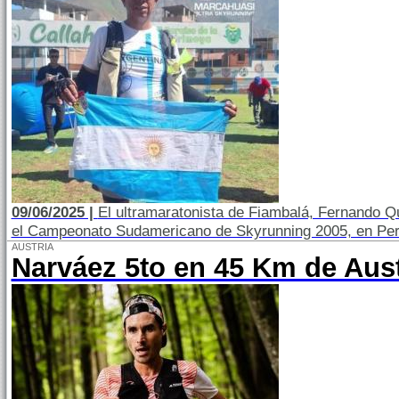
09/06/2025 |
El ultramaratonista de Fiambalá, Fernando Q
el Campeonato Sudamericano de Skyrunning 2005, en Per
AUSTRIA
Narváez 5to en 45 Km de Aust