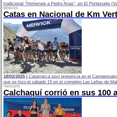
tradicional “Homenaje a Pedro Arias”, en El Portezuelo (Val
MENDOZA
Catas en Nacional de Km Vert
18/02/2025 |
Catamarca tuvo presencia en el Campeonato N
que se hizo el sábado 15 en el complejo Las Leñas de Ma
TINOGASTA
Calchaquí corrió en sus 100 