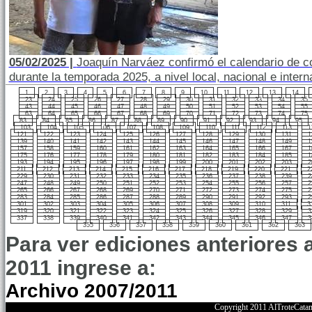
05/02/2025 |
Joaquín Narváez confirmó el calendario de c
durante la temporada 2025, a nivel local, nacional e intern
1
2
3
4
5
6
7
8
9
10
11
12
13
14
23
24
25
26
27
28
29
30
31
32
33
34
35
43
44
45
46
47
48
49
50
51
52
53
54
55
63
64
65
66
67
68
69
70
71
72
73
74
75
83
84
85
86
87
88
89
90
91
92
93
94
95
103
104
105
106
107
108
109
110
111
112
113
1
121
122
123
124
125
126
127
128
129
130
131
1
139
140
141
142
143
144
145
146
147
148
149
1
157
158
159
160
161
162
163
164
165
166
167
1
175
176
177
178
179
180
181
182
183
184
185
1
193
194
195
196
197
198
199
200
201
202
203
2
211
212
213
214
215
216
217
218
219
220
221
2
229
230
231
232
233
234
235
236
237
238
239
2
247
248
249
250
251
252
253
254
255
256
257
2
265
266
267
268
269
270
271
272
273
274
275
2
283
284
285
286
287
288
289
290
291
292
293
2
301
302
303
304
305
306
307
308
309
310
311
3
319
320
321
322
323
324
325
326
327
328
329
3
337
338
339
340
341
342
343
344
345
346
347
3
355
356
357
358
359
360
361
362
363
Para ver ediciones anteriores 
2011 ingrese a:
Archivo 2007/2011
Copyright 2011 AlTroteCata