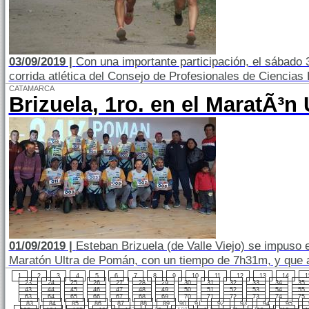
03/09/2019 |
Con una importante participación, el sábado 31
corrida atlética del Consejo de Profesionales de Ciencia
CATAMARCA
Brizuela, 1ro. en el MaratÃ³n 
01/09/2019 |
Esteban Brizuela (de Valle Viejo) se impuso e
Maratón Ultra de Pomán, con un tiempo de 7h31m, y que a
1
2
3
4
5
6
7
8
9
10
11
12
13
14
1
23
24
25
26
27
28
29
30
31
32
33
34
35
43
44
45
46
47
48
49
50
51
52
53
54
55
63
64
65
66
67
68
69
70
71
72
73
74
75
83
84
85
86
87
88
89
90
91
92
93
94
95