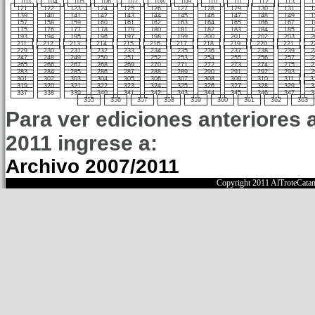
103
104
105
106
107
108
109
110
111
112
113
1
121
122
123
124
125
126
127
128
129
130
131
1
139
140
141
142
143
144
145
146
147
148
149
1
157
158
159
160
161
162
163
164
165
166
167
1
175
176
177
178
179
180
181
182
183
184
185
1
193
194
195
196
197
198
199
200
201
202
203
2
211
212
213
214
215
216
217
218
219
220
221
2
229
230
231
232
233
234
235
236
237
238
239
2
247
248
249
250
251
252
253
254
255
256
257
2
265
266
267
268
269
270
271
272
273
274
275
2
283
284
285
286
287
288
289
290
291
292
293
2
301
302
303
304
305
306
307
308
309
310
311
3
319
320
321
322
323
324
325
326
327
328
329
3
337
338
339
340
341
342
343
344
345
346
347
3
355
356
357
358
359
360
361
362
363
Para ver ediciones anteriores 
2011 ingrese a:
Archivo 2007/2011
Copyright 2011 AlTroteCata