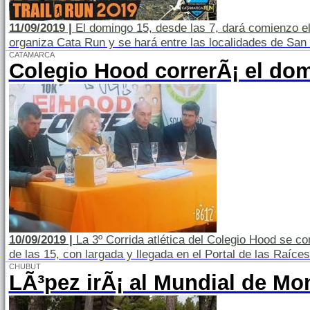
11/09/2019 |
El domingo 15, desde las 7, dará comienzo e
organiza Cata Run y se hará entre las localidades de Sa
CATAMARCA
Colegio Hood correrÃ¡ el do
10/09/2019 |
La 3º Corrida atlética del Colegio Hood se co
de las 15, con largada y llegada en el Portal de las Raíce
CHUBUT
LÃ³pez irÃ¡ al Mundial de Mo