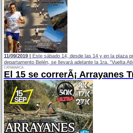
11/09/2019 |
Este sábado 14, desde las 14 y en la plaza p
departamento Belén, se llevará adelante la 1ra. “Vuelta At
CATAMARCA
El 15 se correrÃ¡ Arrayanes T