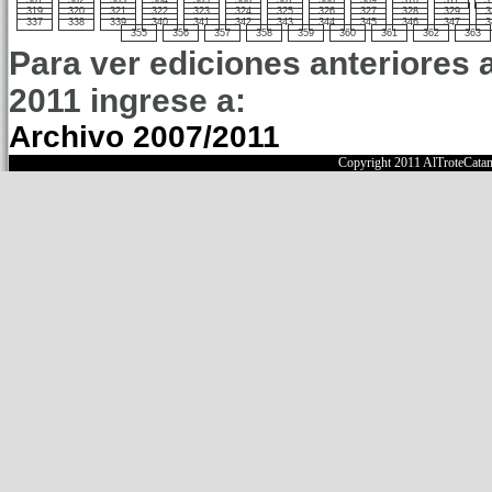
301
302
303
304
305
306
307
308
309
310
311
3
319
320
321
322
323
324
325
326
327
328
329
3
337
338
339
340
341
342
343
344
345
346
347
3
355
356
357
358
359
360
361
362
363
Para ver ediciones anteriores 
2011 ingrese a:
Archivo 2007/2011
Copyright 2011 AlTroteCata