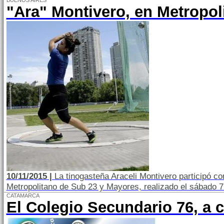
BUENOS AIRES
"Ara" Montivero, en Metropol
10/11/2015 |
La tinogasteña Araceli Montivero participó c
Metropolitano de Sub 23 y Mayores, realizado el sábado
CATAMARCA
El Colegio Secundario 76, a c