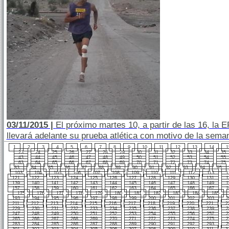
03/11/2015 |
El próximo martes 10, a partir de las 16, la 
llevará adelante su prueba atlética con motivo de la sema
1
2
3
4
5
6
7
8
9
10
11
12
13
14
1
23
24
25
26
27
28
29
30
31
32
33
34
35
43
44
45
46
47
48
49
50
51
52
53
54
55
63
64
65
66
67
68
69
70
71
72
73
74
75
83
84
85
86
87
88
89
90
91
92
93
94
95
103
104
105
106
107
108
109
110
111
112
113
1
121
122
123
124
125
126
127
128
129
130
131
1
139
140
141
142
143
144
145
146
147
148
149
1
157
158
159
160
161
162
163
164
165
166
167
1
175
176
177
178
179
180
181
182
183
184
185
193
194
195
196
197
198
199
200
201
202
203
2
211
212
213
214
215
216
217
218
219
220
221
2
229
230
231
232
233
234
235
236
237
238
239
2
247
248
249
250
251
252
253
254
255
256
257
2
265
266
267
268
269
270
271
272
273
274
275
2
283
284
285
286
287
288
289
290
291
292
293
2