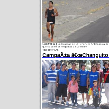
10/12/2012 |
La localidad de El Peñón, en Antofagasta de 
que se corrió en exigentes 3.800 msnm.
VETERANOS
CampaÃ±a â€œChanguito d