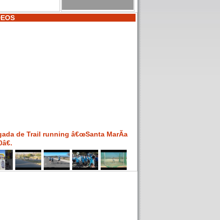
DEOS
gada de Trail running â€œSanta MarÃ­a
â€.