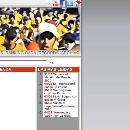
AS
RANKING CADA
RECORDS
ARCHIVO
ENDA
LAS MÁS LEÍDAS
31/07
Se corre el
Maratón del Poncho
2026
04/08
El Poncho corrió
por su 33 edición
05/08
San Cayetano
corrió en Pomán
03/08
Nieva Segura con
podios y récord
06/08
Vuelta al
Departamento Pomán
2026
04/08
"Homenaje a
Varón", en La Rioja