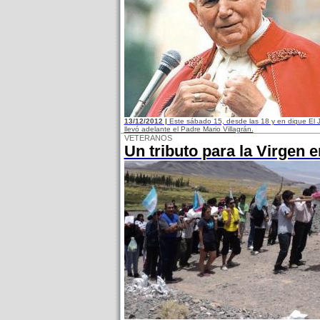
13/12/2012 |
Este sábado 15, desde las 18 y en dique El 
llevó adelante el Padre Mario Villagrán.
VETERANOS
Un tributo para la Virgen 