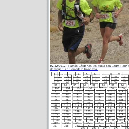
07/12/2012 |
Ramón Cárdenas, en dupla con Laura Rodríguez
domingo 2 en Comodoro Rivadavia.
1
2
3
4
5
6
7
8
9
1
23
24
25
26
27
28
29
30
43
44
45
46
47
48
49
50
63
64
65
66
67
68
69
70
83
84
85
86
87
88
89
90
103
104
105
106
107
108
109
121
122
123
124
125
126
127
139
140
141
142
143
144
145
157
158
159
160
161
162
163
175
176
177
178
179
180
181
193
194
195
196
197
198
199
211
212
213
214
215
216
217
229
230
231
232
233
234
235
247
248
249
250
251
252
253
265
266
267
268
269
270
271
283
284
285
286
287
288
289
301
302
303
304
305
306
307
3
319
320
321
322
323
324
325
337
338
339
340
341
342
343
355
356
357
358
359