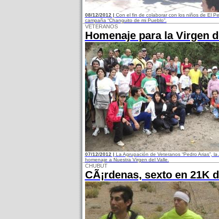
08/12/2012 |
Con el fin de colaborar con los niños de El P
campaña “Changuito de mi Pueblo”.
VETERANOS
Homenaje para la Virgen de
07/12/2012 |
La Agrupación de Veteranos “Pedro Arias”, la
homenaje a Nuestra Virgen del Valle.
CHUBUT
CÃ¡rdenas, sexto en 21K d