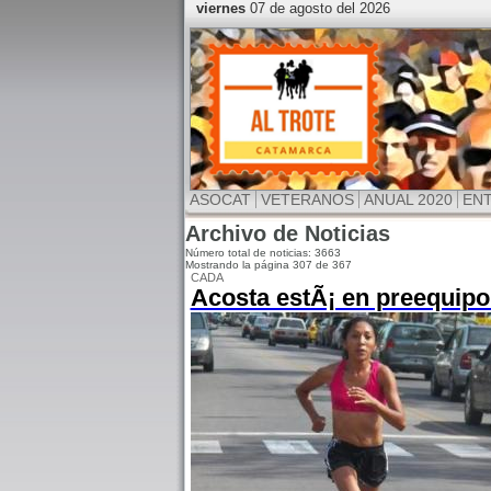
viernes
07 de agosto del 2026
ASOCAT
VETERANOS
ANUAL 2020
EN
Archivo de Noticias
Número total de noticias: 3663
Mostrando la página 307 de 367
CADA
Acosta estÃ¡ en preequipo