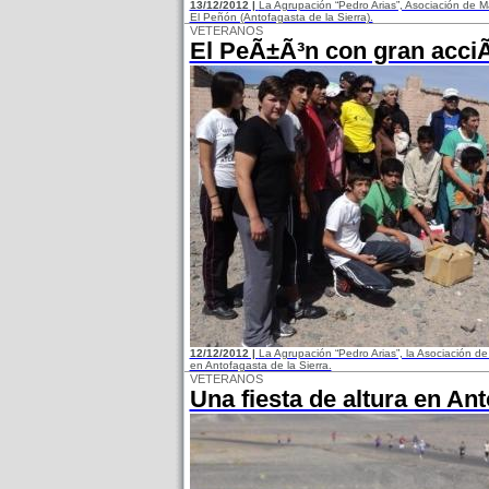
13/12/2012 |
La Agrupación “Pedro Arias”, Asociación de Ma
El Peñón (Antofagasta de la Sierra).
VETERANOS
El PeÃ±Ã³n con gran acciÃ
12/12/2012 |
La Agrupación “Pedro Arias”, la Asociación de
en Antofagasta de la Sierra.
VETERANOS
Una fiesta de altura en An