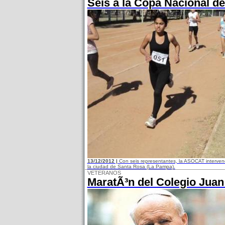
Seis a la Copa Nacional d
13/12/2012 |
Con seis representantes, la ASOCAT interve
la ciudad de Santa Rosa (La Pampa).
VETERANOS
MaratÃ³n del Colegio Juan 