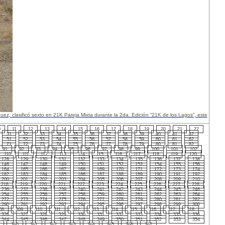
, clasificó sexto en 21K Pareja Mixta durante la 2da. Edición “21K de los Lagos”, este
0
11
12
13
14
15
16
17
18
19
20
21
22
31
32
33
34
35
36
37
38
39
40
41
42
51
52
53
54
55
56
57
58
59
60
61
62
71
72
73
74
75
76
77
78
79
80
81
82
91
92
93
94
95
96
97
98
99
100
101
102
110
111
112
113
114
115
116
117
118
119
120
128
129
130
131
132
133
134
135
136
137
138
146
147
148
149
150
151
152
153
154
155
156
164
165
166
167
168
169
170
171
172
173
174
182
183
184
185
186
187
188
189
190
191
192
200
201
202
203
204
205
206
207
208
209
210
218
219
220
221
222
223
224
225
226
227
228
236
237
238
239
240
241
242
243
244
245
246
254
255
256
257
258
259
260
261
262
263
264
272
273
274
275
276
277
278
279
280
281
282
290
291
292
293
294
295
296
297
298
299
300
08
309
310
311
312
313
314
315
316
317
318
326
327
328
329
330
331
332
333
334
335
336
344
345
346
347
348
349
350
351
352
353
354
360
361
362
363
364
365
366
367