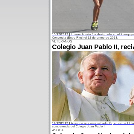
15/12/2012 |
Lorena Acosta fue designada en el Preequipo 
Concordia (Entre Ríos) el 12 de enero de 2013.
VETERANOS
Colegio Juan Pablo II, rec
14/12/2012 |
A raíz de que este sábado 15, en dique El Jume
competencia del Colegio Juan Pablo II.
ASOCAT