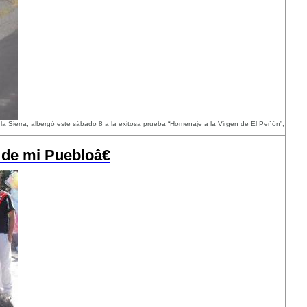
la Sierra, albergó este sábado 8 a la exitosa prueba “Homenaje a la Virgen de El Peñón”,
e mi Puebloâ€