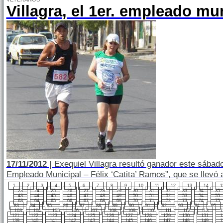
Villagra, el 1er. empleado mu
17/11/2012 |
Exequiel Villagra resultó ganador este sábad
Empleado Municipal – Félix ‘Catita’ Ramos”, que se llevó a
1
2
3
4
5
6
7
8
9
10
11
12
13
14
1
23
24
25
26
27
28
29
30
31
32
33
34
35
43
44
45
46
47
48
49
50
51
52
53
54
55
63
64
65
66
67
68
69
70
71
72
73
74
75
83
84
85
86
87
88
89
90
91
92
93
94
95
103
104
105
106
107
108
109
110
111
112
113
1
121
122
123
124
125
126
127
128
129
130
131
1
139
140
141
142
143
144
145
146
147
148
149
1