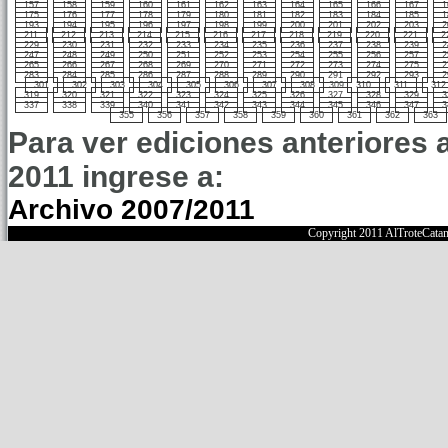
157
158
159
160
161
162
163
164
165
166
167
1
175
176
177
178
179
180
181
182
183
184
185
1
193
194
195
196
197
198
199
200
201
202
203
2
211
212
213
214
215
216
217
218
219
220
221
2
229
230
231
232
233
234
235
236
237
238
239
2
247
248
249
250
251
252
253
254
255
256
257
2
265
266
267
268
269
270
271
272
273
274
275
2
283
284
285
286
287
288
289
290
291
292
293
2
301
302
303
304
305
306
307
308
309
310
311
312
319
320
321
322
323
324
325
326
327
328
329
3
337
338
339
340
341
342
343
344
345
346
347
3
355
356
357
358
359
360
361
362
363
Para ver ediciones anteriores 
2011 ingrese a:
Archivo 2007/2011
Copyright 2011 AlTroteCata