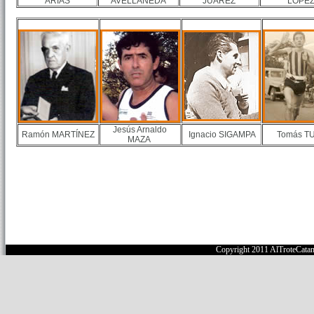
ARIAS
AVELLANEDA
JUÁREZ
LÓPE
Jesús Arnaldo
Ramón MARTÍNEZ
Ignacio SIGAMPA
Tomás T
MAZA
Copyright 2011 AlTroteCata