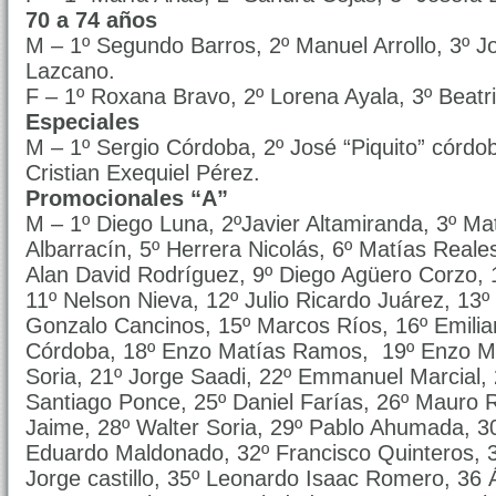
70 a 74 años
M – 1º Segundo Barros, 2º Manuel Arrollo, 3º 
Lazcano.
F – 1º Roxana Bravo, 2º Lorena Ayala, 3º Beatr
Especiales
M – 1º Sergio Córdoba, 2º José “Piquito” córdo
Cristian Exequiel Pérez.
Promocionales “A”
M – 1º Diego Luna, 2ºJavier Altamiranda, 3º Ma
Albarracín, 5º Herrera Nicolás, 6º Matías Reale
Alan David Rodríguez, 9º Diego Agüero Corzo, 
11º Nelson Nieva, 12º Julio Ricardo Juárez, 13º
Gonzalo Cancinos, 15º Marcos Ríos, 16º Emilia
Córdoba, 18º Enzo Matías Ramos, 19º Enzo M
Soria, 21º Jorge Saadi, 22º Emmanuel Marcial, 2
Santiago Ponce, 25º Daniel Farías, 26º Mauro 
Jaime, 28º Walter Soria, 29º Pablo Ahumada, 3
Eduardo Maldonado, 32º Francisco Quinteros, 
Jorge castillo, 35º Leonardo Isaac Romero, 36