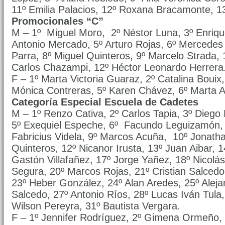
11º Emilia Palacios, 12º Roxana Bracamonte, 1
Promocionales “C”
M – 1º Miguel Moro, 2º Néstor Luna, 3º Enriqu
Antonio Mercado, 5º Arturo Rojas, 6º Mercedes
Parra, 8º Miguel Quinteros, 9º Marcelo Strada,
Carlos Chazampi, 12º Héctor Leonardo Herrera
F – 1º Marta Victoria Guaraz, 2º Catalina Bouix,
Mónica Contreras, 5º Karen Chávez, 6º Marta A
Categoría Especial Escuela de Cadetes
M – 1º Renzo Cativa, 2º Carlos Tapia, 3º Diego
5º Exequiel Espeche, 6º Facundo Leguizamón, 
Fabricius Videla, 9º Marcos Acuña, 10º Jonath
Quinteros, 12º Nicanor Irusta, 13º Juan Aibar,
Gastón Villafañez, 17º Jorge Yañez, 18º Nicolá
Segura, 20º Marcos Rojas, 21º Cristian Salce
23º Heber González, 24º Alan Aredes, 25º Alejan
Salcedo, 27º Antonio Ríos, 28º Lucas Iván Tula
Wilson Pereyra, 31º Bautista Vergara.
F – 1º Jennifer Rodríguez, 2º Gimena Ormeño, 3