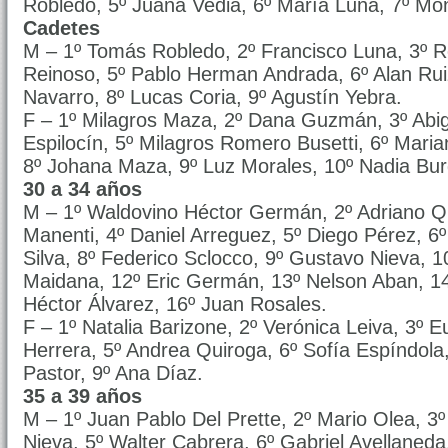
Robledo, 5º Juana Vedia, 6º María Luna, 7º Món
Cadetes
M – 1º Tomás Robledo, 2º Francisco Luna, 3º R
Reinoso, 5º Pablo Herman Andrada, 6º Alan Ruiz
Navarro, 8º Lucas Coria, 9º Agustín Yebra.
F – 1º Milagros Maza, 2º Dana Guzmán, 3º Abiga
Espilocín, 5º Milagros Romero Busetti, 6º Maria
8º Johana Maza, 9º Luz Morales, 10º Nadia Bur
30 a 34 años
M – 1º Waldovino Héctor Germán, 2º Adriano Qu
Manenti, 4º Daniel Arreguez, 5º Diego Pérez, 6
Silva, 8º Federico Sclocco, 9º Gustavo Nieva, 1
Maidana, 12º Eric Germán, 13º Nelson Aban, 1
Héctor Álvarez, 16º Juan Rosales.
F – 1º Natalia Barizone, 2º Verónica Leiva, 3º E
Herrera, 5º Andrea Quiroga, 6º Sofía Espíndola
Pastor, 9º Ana Díaz.
35 a 39 años
M – 1º Juan Pablo Del Prette, 2º Mario Olea, 3
Nieva, 5º Walter Cabrera, 6º Gabriel Avellaneda,