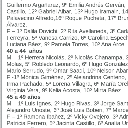
Guillermo Argañaraz, 9º Emilia Andrés Gerván,
Castillo, 12º Gabriel Aibar, 13º Hugo Iramain, 1
Palavecino Alfredo,16º Roque Pucheta, 17º Bru
Álvarez.
F – 1º Dalila Dovichi, 2º Rita Avellaneda, 3º Car
Ferreyra, 5º Vanesa Carrizo, 6º Carolina Espec
Luciana Báez, 9º Pamela Torres, 10º Ana Arce.
40 a 44 años
M – 1º Herrera Nicolás, 2º Nicolás Chanampa, 3
Molas, 5º Robledo Leonardo, 6º Hugo González,
Mario Serrudo, 9º Omar Saadi, 10º Nelson Aba
F -1º Mónica Giménez, 2º Alejandrina Centeno, 
Irma Pachado, 5º Lorena Villagra, 6º María Ore
Virginia Vera, 9º Kelia Acosta, 10º Mirta Báez.
45 a 49 años
M – 1º Luis Ignes, 2º Hugo Rivas, 3º Jorge Santil
Alejandro Urioste, 6º José Luis Boberi, 7º Marce
F – 1º Ramona Ibañez, 2º Vicky Ovejero, 3º Adri
Patricia Ferrero, 5º Jacinta Castillo, 6º Analía U