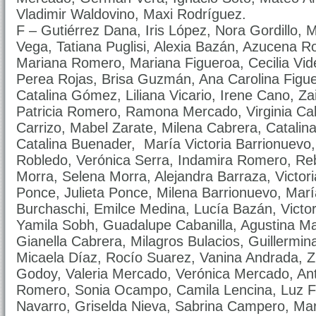
Vladimir Waldovino, Maxi Rodríguez.
F – Gutiérrez Dana, Iris López, Nora Gordillo, 
Vega, Tatiana Puglisi, Alexia Bazán, Azucena R
Mariana Romero, Mariana Figueroa, Cecilia Vid
Perea Rojas, Brisa Guzmán, Ana Carolina Fig
Catalina Gómez, Liliana Vicario, Irene Cano, Zai
Patricia Romero, Ramona Mercado, Virginia Cab
Carrizo, Mabel Zarate, Milena Cabrera, Catalina
Catalina Buenader, María Victoria Barrionuevo, 
Robledo, Verónica Serra, Indamira Romero, Re
Morra, Selena Morra, Alejandra Barraza, Victori
Ponce, Julieta Ponce, Milena Barrionuevo, Marí
Burchaschi, Emilce Medina, Lucía Bazán, Victo
Yamila Sobh, Guadalupe Cabanilla, Agustina Ma
Gianella Cabrera, Milagros Bulacios, Guillermi
Micaela Díaz, Rocío Suarez, Vanina Andrada, 
Godoy, Valeria Mercado, Verónica Mercado, Anto
Romero, Sonia Ocampo, Camila Lencina, Luz Fl
Navarro, Griselda Nieva, Sabrina Campero, Mar