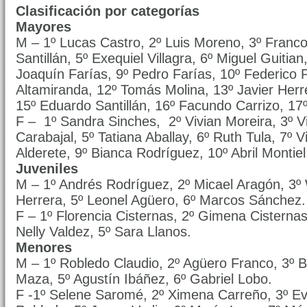
Clasificación por categorías
Mayores
M – 1º Lucas Castro, 2º Luis Moreno, 3º Franco 
Santillán, 5º Exequiel Villagra, 6º Miguel Guitian
Joaquín Farías, 9º Pedro Farías, 10º Federico P
Altamiranda, 12º Tomás Molina, 13º Javier Herr
15º Eduardo Santillán, 16º Facundo Carrizo, 1
F – 1º Sandra Sinches, 2º Vivian Moreira, 3º Vi
Carabajal, 5º Tatiana Aballay, 6º Ruth Tula, 7º V
Alderete, 9º Bianca Rodríguez, 10º Abril Montiel
Juveniles
M – 1º Andrés Rodríguez, 2º Micael Aragón, 3º 
Herrera, 5º Leonel Agüero, 6º Marcos Sánchez.
F – 1º Florencia Cisternas, 2º Gimena Cisterna
Nelly Valdez, 5º Sara Llanos.
Menores
M – 1º Robledo Claudio, 2º Agüero Franco, 3º B
Maza, 5º Agustín Ibáñez, 6º Gabriel Lobo.
F -1º Selene Saromé, 2º Ximena Carreño, 3º Ev