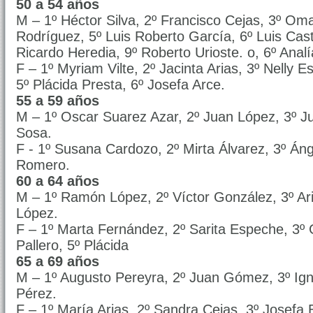
50 a 54 años
M – 1º Héctor Silva, 2º Francisco Cejas, 3º Om
Rodríguez, 5º Luis Roberto García, 6º Luis Casti
Ricardo Heredia, 9º Roberto Urioste. o, 6º Analí
F – 1º Myriam Vilte, 2º Jacinta Arias, 3º Nelly
5º Plácida Presta, 6º Josefa Arce.
55 a 59 años
M – 1º Oscar Suarez Azar, 2º Juan López, 3º 
Sosa.
F - 1º Susana Cardozo, 2º Mirta Álvarez, 3º Áng
Romero.
60 a 64 años
M – 1º Ramón López, 2º Víctor González, 3º Ar
López.
F – 1º Marta Fernández, 2º Sarita Espeche, 3º 
Pallero, 5º Plácida
65 a 69 años
M – 1º Augusto Pereyra, 2º Juan Gómez, 3º Ign
Pérez.
F – 1º María Arias, 2º Sandra Cejas, 3º Josefa 