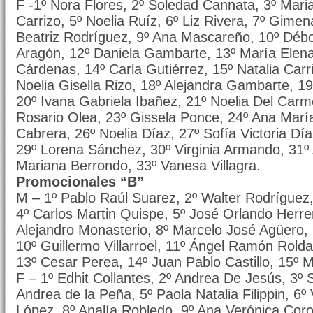
F -1º Nora Flores, 2º Soledad Cannata, 3º Mari
Carrizo, 5º Noelia Ruíz, 6º Liz Rivera, 7º Gime
Beatriz Rodríguez, 9º Ana Mascareño, 10º Débo
Aragón, 12º Daniela Gambarte, 13º María Elena F
Cárdenas, 14º Carla Gutiérrez, 15º Natalia Carr
Noelia Gisella Rizo, 18º Alejandra Gambarte, 1
20º Ivana Gabriela Ibañez, 21º Noelia Del Car
Rosario Olea, 23º Gissela Ponce, 24º Ana María
Cabrera, 26º Noelia Díaz, 27º Sofía Victoria Dí
29º Lorena Sánchez, 30º Virginia Armando, 31º
Mariana Berrondo, 33º Vanesa Villagra.
Promocionales “B”
M – 1º Pablo Raúl Suarez, 2º Walter Rodríguez
4º Carlos Martin Quispe, 5º José Orlando Herrer
Alejandro Monasterio, 8º Marcelo José Agüero,
10º Guillermo Villarroel, 11º Ángel Ramón Rold
13º Cesar Perea, 14º Juan Pablo Castillo, 15º M
F – 1º Edhit Collantes, 2º Andrea De Jesús, 3º S
Andrea de la Peña, 5º Paola Natalia Filippin, 6º
López, 8º Analía Robledo, 9º Ana Verónica Coron