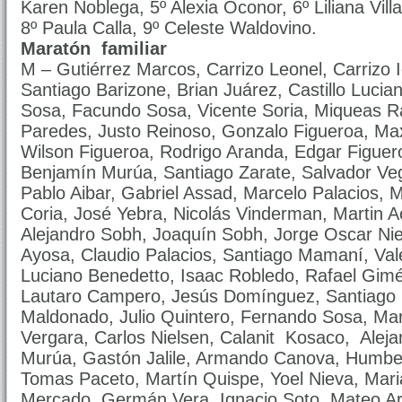
Karen Noblega, 5º Alexia Oconor, 6º Liliana Villa
8º Paula Calla, 9º Celeste Waldovino.
Maratón familiar
M – Gutiérrez Marcos, Carrizo Leonel, Carrizo I
Santiago Barizone, Brian Juárez, Castillo Lucia
Sosa, Facundo Sosa, Vicente Soria, Miqueas R
Paredes, Justo Reinoso, Gonzalo Figueroa, Max
Wilson Figueroa, Rodrigo Aranda, Edgar Figuer
Benjamín Murúa, Santiago Zarate, Salvador Veg
Pablo Aibar, Gabriel Assad, Marcelo Palacios, 
Coria, José Yebra, Nicolás Vinderman, Martin 
Alejandro Sobh, Joaquín Sobh, Jorge Oscar Niev
Ayosa, Claudio Palacios, Santiago Mamaní, Val
Luciano Benedetto, Isaac Robledo, Rafael Gim
Lautaro Campero, Jesús Domínguez, Santiago
Maldonado, Julio Quintero, Fernando Sosa, Mar
Vergara, Carlos Nielsen, Calanit Kosaco, Alej
Murúa, Gastón Jalile, Armando Canova, Humber
Tomas Paceto, Martín Quispe, Yoel Nieva, Mar
Mercado, Germán Vera, Ignacio Soto, Mateo Arg